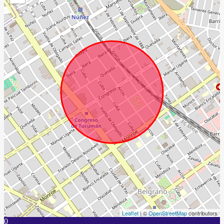
Leaflet
| ©
OpenStreetMap
contributors
0