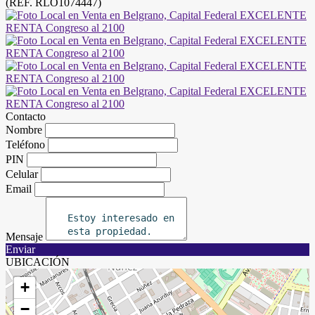
(REF. RLO1074447)
Contacto
Nombre
Teléfono
PIN
Celular
Email
Mensaje
Enviar
UBICACIÓN
+
−