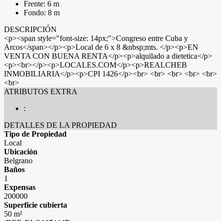
Frente: 6 m
Fondo: 8 m
DESCRIPCIÓN
<p><span style="font-size: 14px;">Congreso entre Cuba y
Arcos</span></p><p>Local de 6 x 8 &nbsp;mts. </p><p>EN
VENTA CON BUENA RENTA</p><p>alquilado a dietetica</p>
<p><br></p><p>LOCALES.COM</p><p>REALCHEB
INMOBILIARIA</p><p>CPI 1426</p><br> <br> <br> <br> <br>
<br>
ATRIBUTOS EXTRA
:
DETALLES DE LA PROPIEDAD
Tipo de Propiedad
Local
Ubicación
Belgrano
Baños
1
Expensas
200000
Superficie cubierta
50 m²